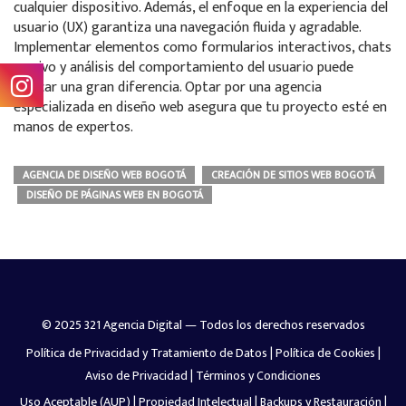
cualquier dispositivo. Además, el enfoque en la experiencia del
usuario (UX) garantiza una navegación fluida y agradable.
Implementar elementos como formularios interactivos, chats
en vivo y análisis del comportamiento del usuario puede
marcar una gran diferencia. Optar por una agencia
especializada en diseño web asegura que tu proyecto esté en
manos de expertos.
AGENCIA DE DISEÑO WEB BOGOTÁ
CREACIÓN DE SITIOS WEB BOGOTÁ
DISEÑO DE PÁGINAS WEB EN BOGOTÁ
© 2025 321 Agencia Digital — Todos los derechos reservados
Política de Privacidad y Tratamiento de Datos
|
Política de Cookies
|
Aviso de Privacidad
|
Términos y Condiciones
Uso Aceptable (AUP)
|
Propiedad Intelectual
|
Backups y Restauración
|