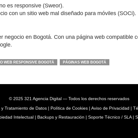
 no es responsive (Sweor).
cio con un sitio web mal diseñado para móviles (SOCi).
er negocio en Bogotá. Con una página web compatible co
ogle.
ÑO WEB RESPONSIVE BOGOTÁ
PÁGINAS WEB BOGOTÁ
© 2025 321 Agencia Digital — Todos los derechos reservados
d y Tratamiento de Datos
|
Política de Cookies
|
Aviso de Privacidad
|
Té
piedad Intelectual
|
Backups y Restauración
|
Soporte Técnico / SLA
|
S